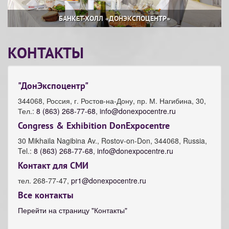
БАНКЕТ-ХОЛЛ «ДОНЭКСПОЦЕНТР»
КОНТАКТЫ
"ДонЭкспоцентр"
344068, Россия, г. Ростов-на-Дону, пр. М. Нагибина, 30,
Тел.:
8 (863) 268-77-68
,
info@donexpocentre.ru
Congress & Exhibition DonExpocentre
30 Mikhaila Nagibina Av., Rostov-on-Don, 344068, Russia,
Tel.:
8 (863) 268-77-68
,
info@donexpocentre.ru
Контакт для СМИ
тел. 268-77-47,
pr1@donexpocentre.ru
Все контакты
Перейти на страницу "Контакты"