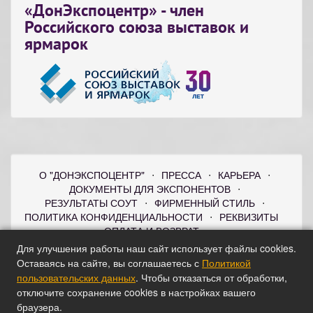
«ДонЭкспоцентр» - член
Российского союза выставок и
ярмарок
О "ДОНЭКСПОЦЕНТР"
⋅
ПРЕССА
⋅
КАРЬЕРА
⋅
ДОКУМЕНТЫ ДЛЯ ЭКСПОНЕНТОВ
⋅
РЕЗУЛЬТАТЫ СОУТ
⋅
ФИРМЕННЫЙ СТИЛЬ
⋅
ПОЛИТИКА КОНФИДЕНЦИАЛЬНОСТИ
⋅
РЕКВИЗИТЫ
⋅
ОПЛАТА И ВОЗВРАТ
⋅
ПОЛИТИКА ПОЛЬЗОВАТЕЛЬСКИХ ДАННЫХ
⋅
Для улучшения работы наш сайт использует файлы cookies.
КОНТАКТЫ
Оставаясь на сайте, вы соглашаетесь с
Политикой
© ® 2026 Конгрессно-выставочный комплекс "ДонЭкспоцентр".
пользовательских данных
. Чтобы отказаться от обработки,
Все права защищены
отключите сохранение cookies в настройках вашего
браузера.